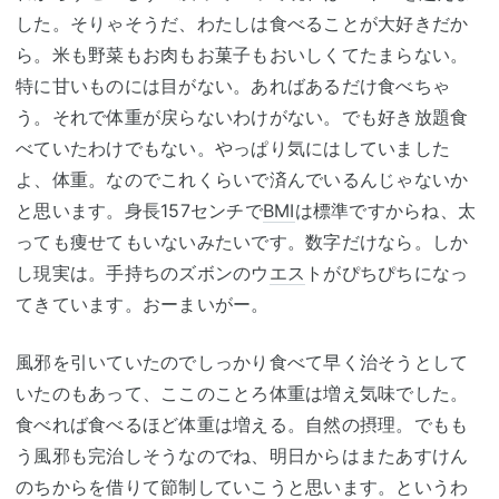
した。そりゃそうだ、わたしは食べることが大好きだか
ら。米も野菜もお肉もお菓子もおいしくてたまらない。
特に甘いものには目がない。あればあるだけ食べちゃ
う。それで体重が戻らないわけがない。でも好き放題食
べていたわけでもない。やっぱり気にはしていました
よ、体重。なのでこれくらいで済んでいるんじゃないか
と思います。身長157センチで
BMI
は標準ですからね、太
っても痩せてもいないみたいです。数字だけなら。しか
し現実は。手持ちのズボンのウ
エス
トがぴちぴちになっ
てきています。おーまいがー。
風邪を引いていたのでしっかり食べて早く治そうとして
いたのもあって、ここのことろ体重は増え気味でした。
食べれば食べるほど体重は増える。自然の摂理。でもも
う風邪も完治しそうなのでね、明日からはまたあすけん
のちからを借りて節制していこうと思います。というわ