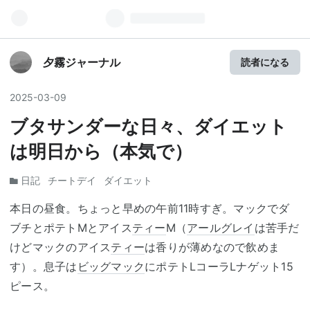
夕霧ジャーナル
読者になる
2025
-
03
-
09
ブタサンダーな日々、ダイエット
は明日から（本気で）
日記
チートデイ
ダイエット
本日の昼食。ちょっと早めの午前11時すぎ。マックでダ
ブチとポテトMとアイス
ティー
M（
アールグレイ
は苦手だ
けどマックのアイス
ティー
は香りが薄めなので飲めま
す）。息子は
ビッグマック
にポテトLコーラLナゲット15
ピース。