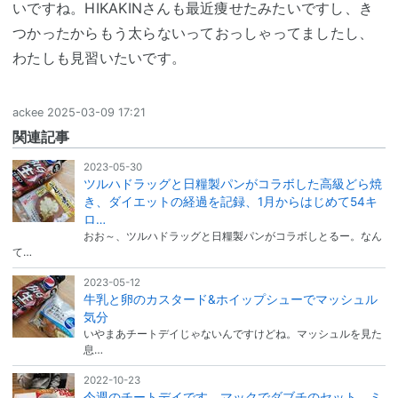
いですね。HIKAKINさんも最近痩せたみたいですし、き
つかったからもう太らないっておっしゃってましたし、
わたしも見習いたいです。
ackee
2025-03-09 17:21
関連記事
2023-05-30
ツルハドラッグと日糧製パンがコラボした高級どら焼
き、ダイエットの経過を記録、1月からはじめて54キ
ロ…
おお～、ツルハドラッグと日糧製パンがコラボしとるー。なん
て…
2023-05-12
牛乳と卵のカスタード&ホイップシューでマッシュル
気分
いやまあチートデイじゃないんですけどね。マッシュルを見た
息…
2022-10-23
今週のチートデイです、マックでダブチのセット、ミ